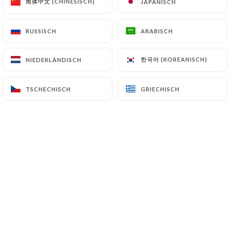
简体中文 (CHINESISCH)
简体中文 (CHINESISCH)
JAPANISCH
JAPANISCH
21.90€
RUSSISCH
RUSSISCH
ARABISCH
ARABISCH
3.50€
한국어 (KOREANISCH)
한국어 (KOREANISCH)
NIEDERLÄNDISCH
NIEDERLÄNDISCH
TSCHECHISCH
TSCHECHISCH
GRIECHISCH
GRIECHISCH
16.90€
18.90€
22.90€
24.00€