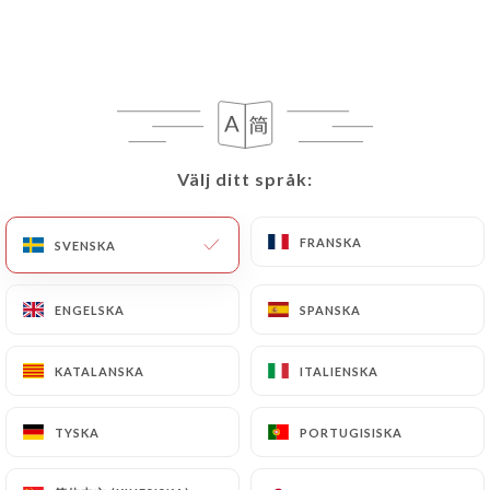
19.90€
Välj ditt språk:
Välj ditt språk:
19.90€
FRANSKA
FRANSKA
SVENSKA
SVENSKA
26.00€
ENGELSKA
ENGELSKA
SPANSKA
SPANSKA
19.90€
KATALANSKA
KATALANSKA
ITALIENSKA
ITALIENSKA
18.50€
TYSKA
TYSKA
PORTUGISISKA
PORTUGISISKA
38.50€