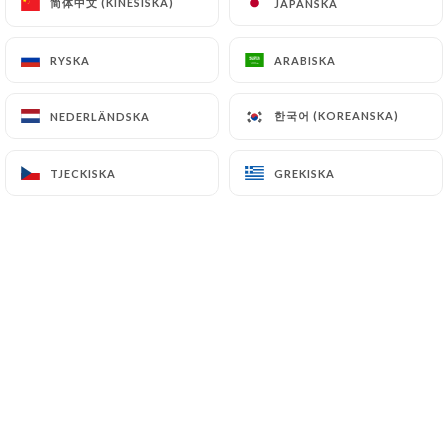
简体中文 (KINESISKA)
简体中文 (KINESISKA)
JAPANSKA
JAPANSKA
21.90€
RYSKA
RYSKA
ARABISKA
ARABISKA
3.50€
한국어 (KOREANSKA)
한국어 (KOREANSKA)
NEDERLÄNDSKA
NEDERLÄNDSKA
TJECKISKA
TJECKISKA
GREKISKA
GREKISKA
16.90€
18.90€
22.90€
24.00€