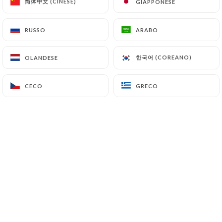
简体中文 (CINESE)
简体中文 (CINESE)
GIAPPONESE
GIAPPONESE
21.90€
RUSSO
RUSSO
ARABO
ARABO
3.50€
한국어 (COREANO)
한국어 (COREANO)
OLANDESE
OLANDESE
CECO
CECO
GRECO
GRECO
16.90€
18.90€
22.90€
24.00€