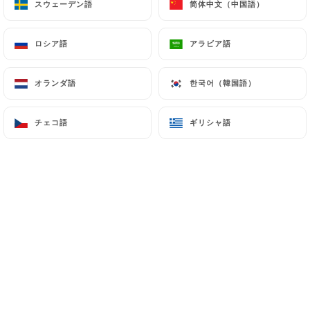
スウェーデン語
スウェーデン語
简体中文（中国語）
简体中文（中国語）
21.90€
ロシア語
ロシア語
アラビア語
アラビア語
3.50€
オランダ語
オランダ語
한국어（韓国語）
한국어（韓国語）
チェコ語
チェコ語
ギリシャ語
ギリシャ語
16.90€
18.90€
22.90€
24.00€