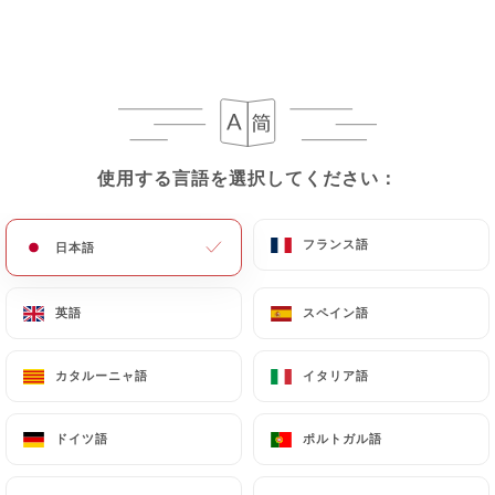
19.90€
使用する言語を選択してください：
使用する言語を選択してください：
19.90€
フランス語
フランス語
日本語
日本語
26.00€
英語
英語
スペイン語
スペイン語
19.90€
カタルーニャ語
カタルーニャ語
イタリア語
イタリア語
18.50€
ドイツ語
ドイツ語
ポルトガル語
ポルトガル語
38.50€