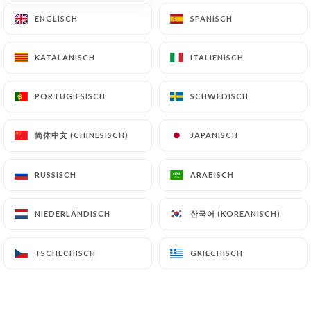
ENGLISCH
ENGLISCH
SPANISCH
SPANISCH
KATALANISCH
KATALANISCH
ITALIENISCH
ITALIENISCH
PORTUGIESISCH
PORTUGIESISCH
SCHWEDISCH
SCHWEDISCH
简体中文 (CHINESISCH)
简体中文 (CHINESISCH)
JAPANISCH
JAPANISCH
RUSSISCH
RUSSISCH
ARABISCH
ARABISCH
한국어 (KOREANISCH)
한국어 (KOREANISCH)
NIEDERLÄNDISCH
NIEDERLÄNDISCH
TSCHECHISCH
TSCHECHISCH
GRIECHISCH
GRIECHISCH