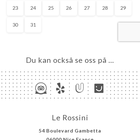
EM
KA
LERI
ÖMEN
NY
TAKT
Du kan också se oss på …
Le Rossini
54 Boulevard Gambetta
06000 Nice France