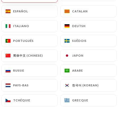
ESPAÑOL
ESPAÑOL
CATALAN
CATALAN
ITALIANO
ITALIANO
DEUTSH
DEUTSH
PORTUGUÊS
PORTUGUÊS
SUÉDOIS
SUÉDOIS
简体中文 (CHINESE)
简体中文 (CHINESE)
JAPON
JAPON
RUSSIE
RUSSIE
ARABE
ARABE
한국어 (KOREAN)
한국어 (KOREAN)
PAYS-BAS
PAYS-BAS
TCHÉQUIE
TCHÉQUIE
GRECQUE
GRECQUE