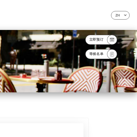
ZH
立即预订
等候名单