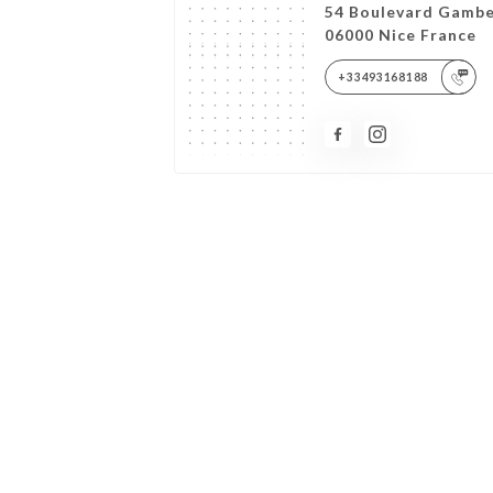
54 Boulevard Gamb
06000 Nice France
+33493168188