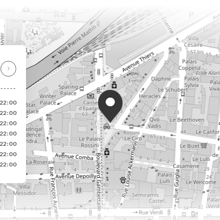
22:00
22:00
22:00
22:00
22:00
22:00
22:00