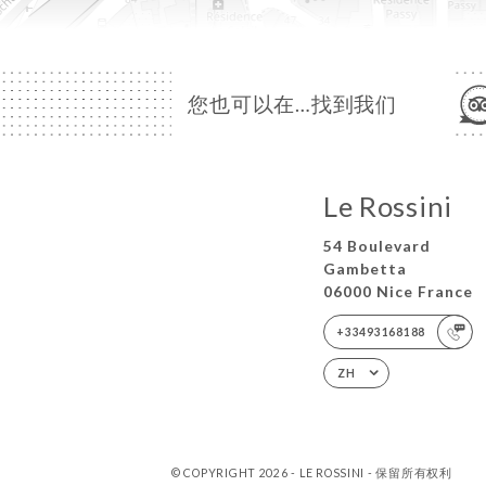
您也可以在…找到我们
Le Rossini
54 Boulevard
Gambetta
06000 Nice France
+33493168188
ZH
© COPYRIGHT 2026 - LE ROSSINI - 保留所有权利